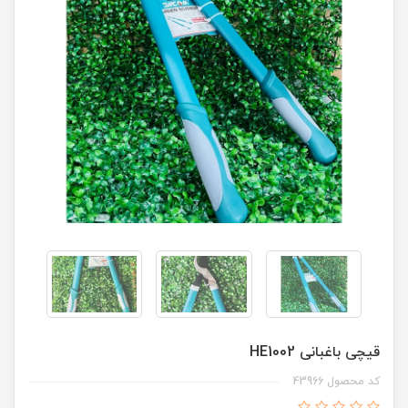
قیچی باغبانی HE1002
کد محصول 43966