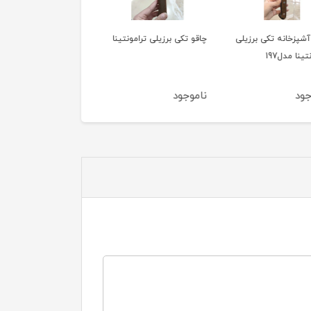
شپزخانه تکی برزیلی
چاقو تکی برزیلی ترامونتینا
ماگ صورتی تکی طرح
ینا مدل197
خرگوش قاشق دار
ود
ناموجود
ناموجود