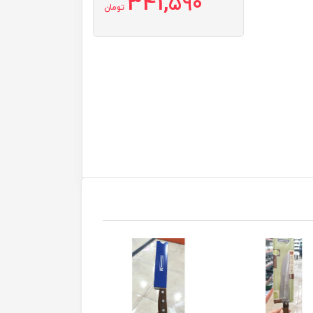
341,590
تومان