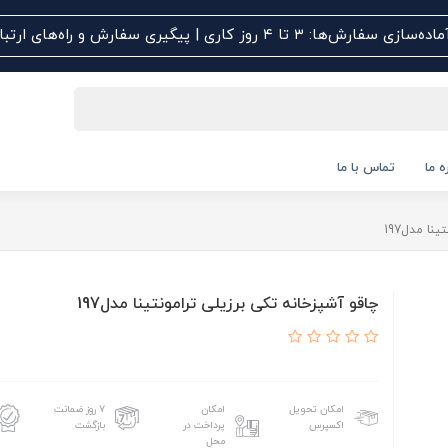
اده‌سازی سفارش‌ها: ۳ تا ۴ روز کاری | پیگیری سفارش و راه‌های ارتباطی کلیک کنید
ه ما
تماس با ما
نا مدل197
چاقو آشپزخانه تکی برزیلی ترامونتینا مدل197
امکان تحویل
امکان
۷ روز ضمانت
اکسپرس
پرداخت در
بازگشت
محل