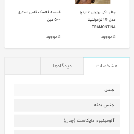
16چدن
چاقو تکی برزیلی ۶ اینچ
قمقمه فلاسک قلمی استیل
کاس
مدل ۱۹۶ ترامونتینا
500 میل
هند555
TRAMONTINA
ناموجود
ناموجود
نام
مشخصات
دیدگاه‌ها
جنس
جنس بدنه
آلومینیوم دایکاست (چدن)