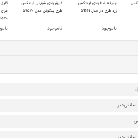
تکس
جلیقه شنا بادی اینتکس
قایق بادی شورتی اینتکس
قایق 
زرد طرح دار مدل 59661
طرح پنگوئن مدل 59570
طرح ی
59570
ناموجود
ناموجود
ناموج
ض