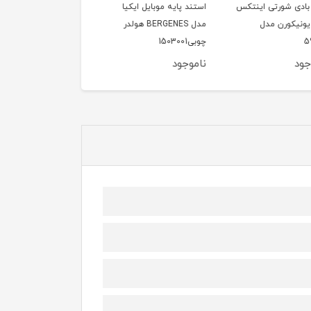
بادی شورتی اینتکس
استند پایه موبایل ایکیا
قایق بادی شورتی اینتک
ونیکورن مدل
مدل BERGENES هولدر
طرح تنبل مدل 59570
چوبی1503001
ود
ناموجود
ناموجود