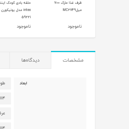
ن بلور رنگی وارداتی
ظرف غذا مارک 700
حلقه بادی کودک این
میلMC2749
intex مدل یونیکورن
59221
وجود
ناموجود
ناموجود
مشخصات
دیدگاه‌ها
طول
ابعاد
۱۱۴ سانتی‌متر
عر
۱۱۴ سانتی‌متر