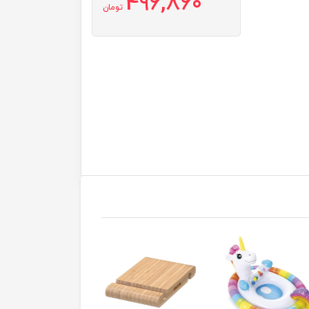
496,860
تومان