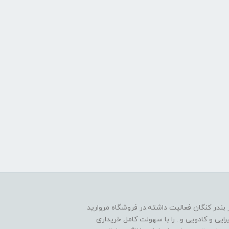
 1390به صورت حضوری در بندر کنگان فعالیت داشته.در فروشگاه مروارید
یی و کادویی و.. را با سهولت کامل خریداری