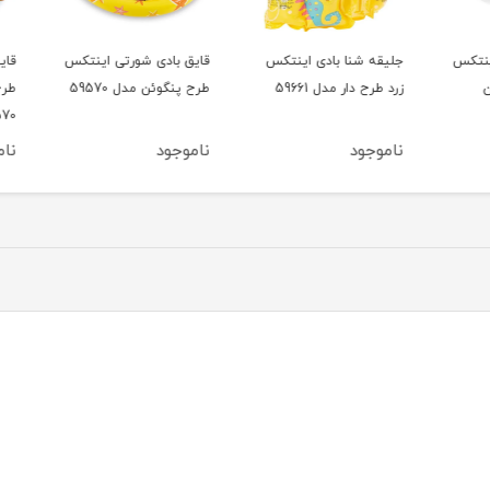
تکس
جلیقه شنا بادی اینتکس
قایق بادی شورتی اینتکس
قایق 
زرد طرح دار مدل 59661
طرح پنگوئن مدل 59570
طرح ی
59570
ناموجود
ناموجود
ناموج