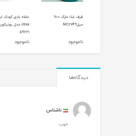
ن بلور رنگی وارداتی
ظرف غذا مارک 700
حلقه بادی کودک این
میلMC2749
intex مدل یونیکورن
59221
وجود
ناموجود
ناموجود
دیدگاه‌ها
ناشناس
خوب