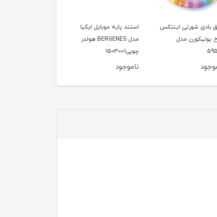
بادی شورتی اینتکس
استند پایه موبایل ایکیا
قایق بادی شورتی اینتک
ونیکورن مدل
مدل BERGENES هولدر
طرح تنبل مدل 59570
چوبی1503001
ود
ناموجود
ناموجود