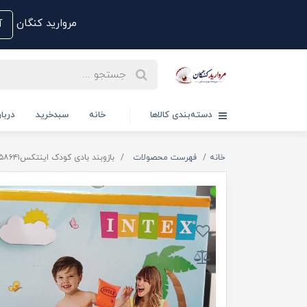
مروارید کنگان
آم
دسته‌بندی کالاها
خانه
سبدخرید
دربار
خانه
فهرست محصولات
بازوبند بادی کودک اینتکس۵۸۶۴۱/ intex 58642