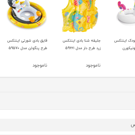
تکس
جلیقه شنا بادی اینتکس
قایق بادی شورتی اینتکس
قایق 
زرد طرح دار مدل 59661
طرح پنگوئن مدل 59570
طرح ی
59570
ناموجود
ناموجود
ناموج
ض