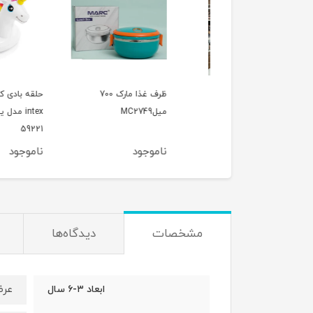
ن بلور رنگی وارداتی
ظرف غذا مارک 700
حلقه بادی کودک این
میلMC2749
intex مدل یونیکورن
59221
وجود
ناموجود
ناموجود
مشخصات
دیدگاه‌ها
عر
ابعاد ۳-۶ سال