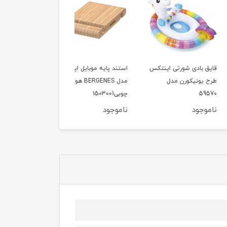
بادی شورتی اینتکس
استند پایه موبایل ایکیا
قایق بادی شورتی اینتک
ونیکورن مدل
مدل BERGENES هولدر
طرح تنبل مدل 59570
چوبی1503001
ود
ناموجود
ناموجود