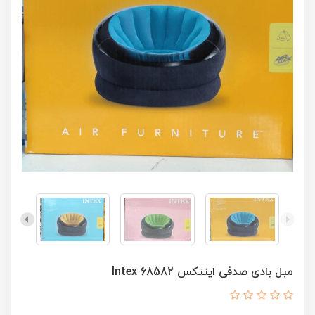
مبل بادی صدفی اینتکس Intex 68582