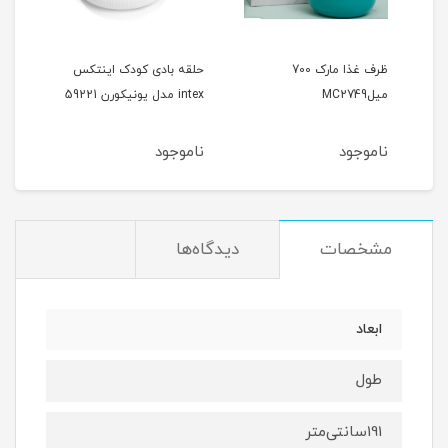
ظرف غذا مارک 700
حلقه بادی کودک اینتکس
جلیق
میلMC2749
intex مدل یونیکورن 59221
طرح د
ناموجود
ناموجود
نام
مشخصات
دیدگاه‌ها
ابعاد
طول
191سانتی‌متر