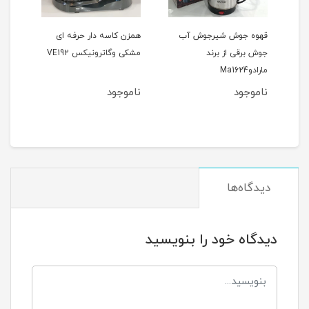
ی
قهوه جوش شیرجوش آب
همزن کاسه دار حرفه ای
جوش برقی از برند
مشکی وگاترونیکس VE192
مدل -133
مارادوMa1624
ناموجود
ناموجود
1
مان
دیدگاه‌ها
دیدگاه خود را بنویسید