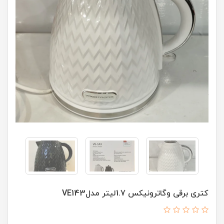
کتری برقی وگاترونیکس 1.7لیتر مدلVE143