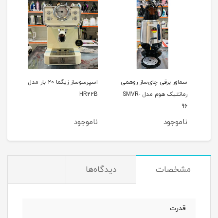
یونیک 25 بار
سماور برقی چای‌ساز روهمی
اسپرسوساز زیگما ۲۰ بار مدل
رمانتیک هوم مدل SMVR-
HR22B
رومان
96
ناموجود
ناموجود
نام
مشخصات
دیدگاه‌ها
قدرت