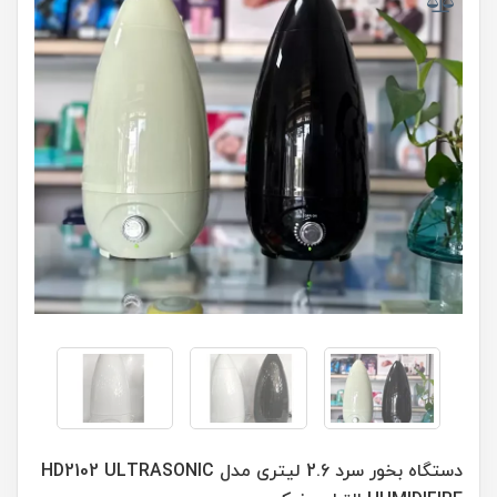
دستگاه بخور سرد 2.6 لیتری مدل HD2102 ULTRASONIC