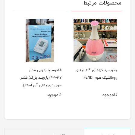
محصولات مرتبط
pic
بخورسرد کوزه ای 2.4 لیتری
فشارسنج بازویی مدل
رومانتیک هوم FENDI
43037 (بازوبند بزرگ) فشار
سرعته
خون دیجیتالی آرم استایل
ناموجود
ناموجود
نام
مان