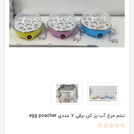
تخم مرغ آب پز کن برقی ۷ عددی egg poacher