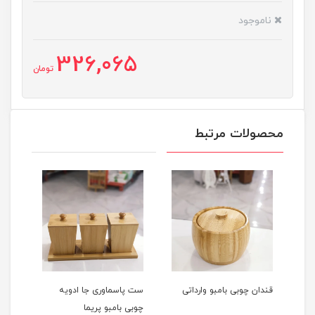
ناموجود
326,065
تومان
محصولات مرتبط
قندان چوبی بامبو وارداتی
ست پاسماوری جا ادویه
سینی
چوبی بامبو پریما
دسته