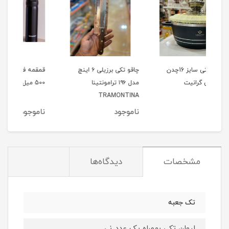
 سایز 16چدن
چاقو تکی برزیلی ۶ اینچ
قمقمه فلاسک قلمی استیل
کا
مدل ۱۹۶ ترامونتینا
500 میل
هند55
TRAMONTINA
ناموجود
ناموجود
نا
مشخصات
دیدگاه‌ها
تک جعبه
لیوان تکی بهمراه یک عدد نی