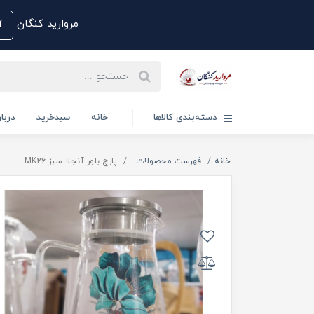
مروارید کنگان
آم
دسته‌بندی کالاها
خانه
سبدخرید
دربار
خانه
فهرست محصولات
پارچ بلور آنجلا سبز MK26