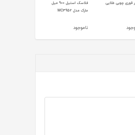
قوری چوبی طلایی
فلاسک استیل 900 میل
کاغذ نسوز سرخ کن مربع
مارک مدل MC3952
۵۰ عددی ۲۰ سانتی متر
ود
ناموجود
ناموجود