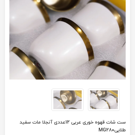
ست شات قهوه خوری عربی 12عددی آنجلا مات سفید
طلاییMG280