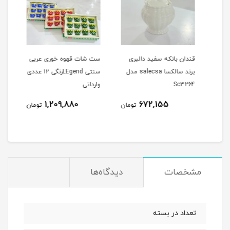
قندان بانکه سفید دالبری
ست شات قهوه خوری عربی
بری
برند سالکسا salecsa مدل
سنتی LEgendرنگی ۱۲ عددی
طرح گ
Sc3264
وارداتی
نام
1,209,880
672,155
مان
تومان
تومان
مشخصات
دیدگاه‌ها
تعداد در بسته