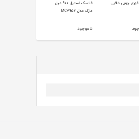
قوری چوبی طلایی
فلاسک استیل 900 میل
کاغذ نسوز سرخ کن مربع
مارک مدل MC3952
۵۰ عددی ۲۰ سانتی متر
ود
ناموجود
ناموجود