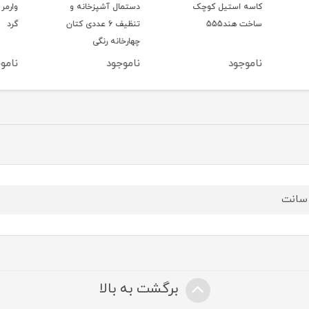
کاسه استیل کوچک
دستمال آشپزخانه و
وارمر 
ساخت هند555
تنظیف 6 عددی کتان
گرد
چهارخانه رنگی
ناموجود
ناموجود
ناموج
برگشت به بالا