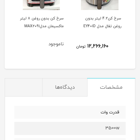
سرخ کن بدون روغن مایر 12
سرخ کن4.2 لیتر بدون
سرخ کن بدون روغن ۸ لیتر
سرخ 
روغن تفال مدل EY401D
ماکسیمان مدلMAX2091
هوم 5 لیتری05
ناموجود
نام
12,266,160
تومان
مشخصات
دیدگاه‌ها
قدرت وات
3500w