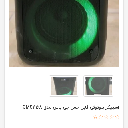
اسپیکر بلوتوثی قابل حمل جی پاس مدل GMS11168