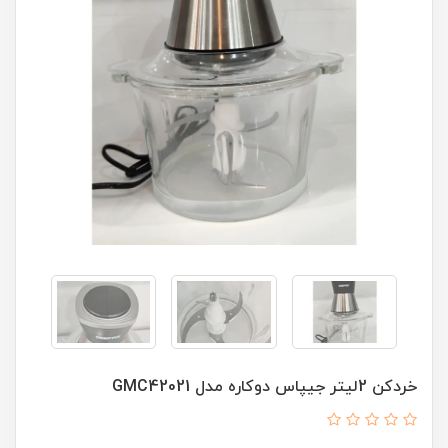
خردکن 2لیتر جیپاس دوکاره مدل GMC42021