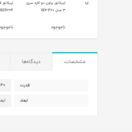
اتور براون تک کاره
اپیلاتور براون دو کاره سری
اپیلاتور فیلیپس مدل
317
3 مدل SE3-420
BER224
وجود
ناموجود
ناموجود
مشخصات
دیدگاه‌ها
۱۴۰
قدرت
ابعاد: 140x140
ابعاد