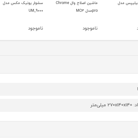
ماشین اصلاح وال Chrome
سشوار یونیک مکس مدل
سشوار 
proمدل MC3
UM_9000
ناموجود
ناموجود
ناموج
270x میلی‌متر