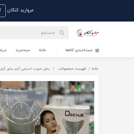
مروارید کنگان
آم
دسته‌بندی کالاها
خانه
سبدخرید
دربار
خانه
فهرست محصولات
بخور صورت اسنجی گرم بخور گرم FACIAL STEAMER مدل BY-1088