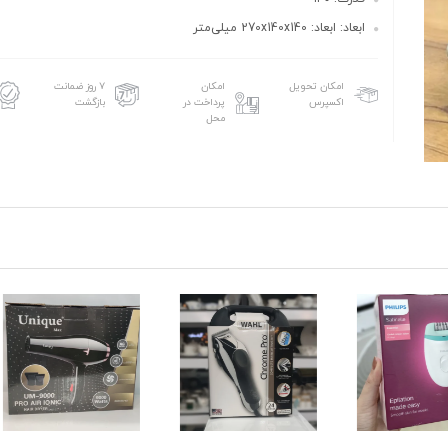
ابعاد: ابعاد: 270x140x140 میلی‌متر
امکان تحویل
امکان
۷ روز ضمانت
اکسپرس
پرداخت در
بازگشت
محل