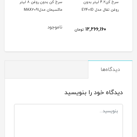
سرخ کن بدون روغن مایر 12
سرخ کن4.2 لیتر بدون
سرخ کن بدون روغن ۸ لیتر
سرخ 
روغن تفال مدل EY401D
ماکسیمان مدلMAX2091
هوم 5 لیتری05
ناموجود
نام
12,266,160
تومان
دیدگاه‌ها
دیدگاه خود را بنویسید