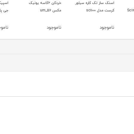
اسنک ساز تک کاره سیلور
خردکن ۲کاسه یونیک
اسپیک
کرست مدل sc۱۱۰۰
مکس um_56
جی پاس م
ناموجود
ناموجود
ناموج