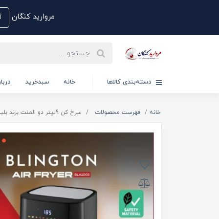
مروارید کنگان
آم
دسته‌بندی کالاها
خانه
سبدخرید
دربار
خانه
فهرست محصولات
سرخ کن 9لیتر دو المنت برند بلینگتون مدلBLA1003