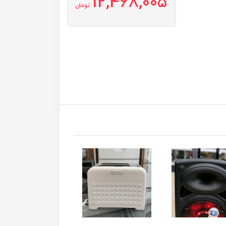
12,468,005
تومان