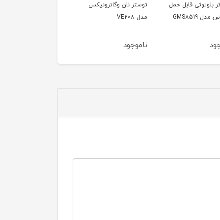
ر بلوتوثی قابل حمل
توستر نان وگاترونیکس
توستر نان وگاترونیکس
دل GMS8519
مدل VE208
مدل Ve189
ود
ناموجود
ناموجود