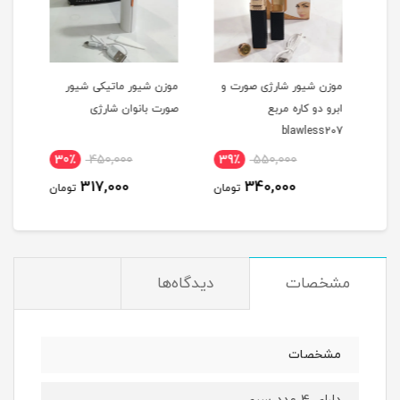
دو
موزن شیور شارژی صورت و
موزن شیور ماتیکی شیور
موزن
ابرو دو کاره مربع
صورت بانوان شارژی
شارژ
blawless207
نام
30٪
450,000
39٪
550,000
2
317,000
340,000
مان
تومان
تومان
مشخصات
دیدگاه‌ها
مشخصات